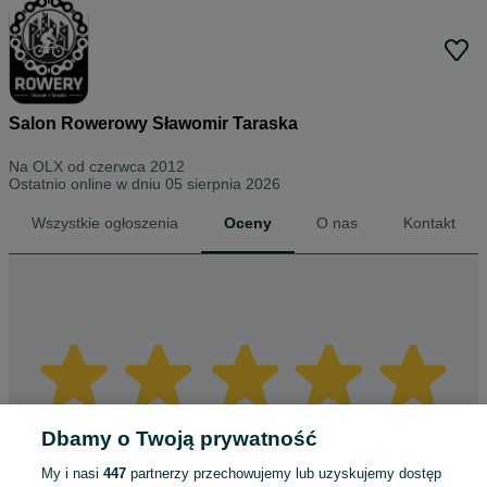
Salon Rowerowy Sławomir Taraska
Na OLX od
czerwca 2012
Ostatnio online w dniu 05 sierpnia 2026
Wszystkie ogłoszenia
Oceny
O nas
Kontakt
Dbamy o Twoją prywatność
My i nasi
447
partnerzy przechowujemy lub uzyskujemy dostęp