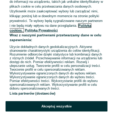
do informacji na urządzeniu, takich jak unikalne identyfikatory w
plikach cookie w celu przetwarzania danych osobowych.
Użytkownik może zaakceptować wybory lub zarządzać nimi,
klikając poniżej lub w dowolnym momencie na stronie polityki
prywatności. Te wybory będą sygnalizowane naszym partnerom
i nie będą miały wpływu na dane przeglądania.
Polityka
cookies,
Polityka Prywatności
Wraz z naszymi partnerami przetwarzamy dane w celu
zapewnienia:
Użycie dokładnych danych geolokalizacyjnych. Aktywne
skanowanie charakterystyki urządzenia do celów identyfikacji.
Rozumienie odbiorców dzięki statystyce lub kombinacji danych
z różnych źródeł. Przechowywanie informacji na urządzeniu lub
dostęp do nich. Pomiar efektywności reklam. Rozwój i
Sprzedający nie otrzymał jeszcze żadnych ocen
ulepszanie usług. Tworzenie profili w celu personalizacji treści.
Tworzenie profili w celu spersonalizowanych reklam.
Kup jeden z przedmiotów sprzedającego z Przesyłką OLX,
Wykorzystywanie ograniczonych danych do wyboru reklam.
Wykorzystywanie ograniczonych danych do wyboru treści.
aby być jedną z pierwszych osób, która wystawi mu ocenę.
Pomiar efektywności treści. Wykorzystanie profili do wyboru
spersonalizowanych reklam. Wykorzystywanie profili w celu
Jak działają oceny?
doboru spersonalizowanych treści.
Lista partnerów (dostawców)
Akceptuj wszystkie